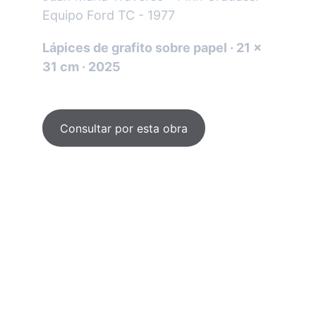
Equipo Ford TC - 1977
Lápices de grafito sobre papel · 21 × 
31 cm · 2025
Consultar por esta obra
REDES SOCIALES
EMAIL
miguetonio@yahoo.com.ar
© Miguel Paolantonio - Artista. 2025. All rights reserved.